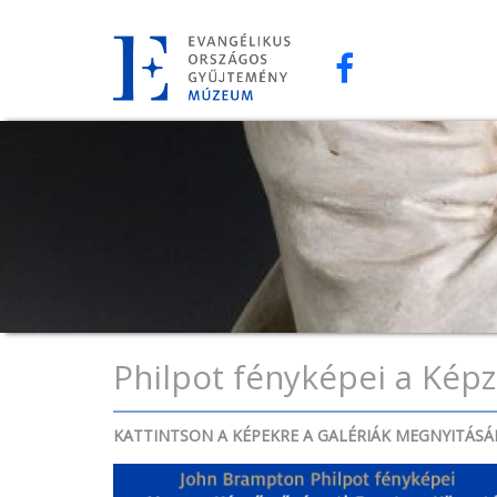
Ugrás
a
tartalomra
Philpot fényképei a Ké
KATTINTSON A KÉPEKRE A GALÉRIÁK MEGNYITÁS