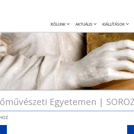
Keresés
Searc
RÓLUNK
AKTUÁLIS
KIÁLLÍTÁSOK
Main
navigation
pzőművészeti Egyetemen | SOR
ÁHOZ