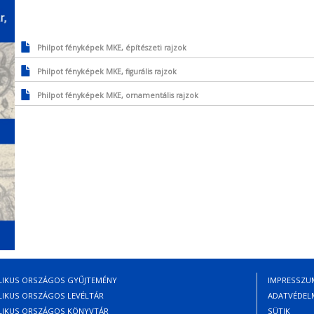
Philpot fényképek MKE, építészeti rajzok
Philpot fényképek MKE, figurális rajzok
Philpot fényképek MKE, ornamentális rajzok
LIKUS ORSZÁGOS GYŰJTEMÉNY
IMPRESSZU
Lábl
LIKUS ORSZÁGOS LEVÉLTÁR
ADATVÉDEL
LIKUS ORSZÁGOS KÖNYVTÁR
SÜTIK