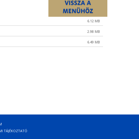
6.12 MB
2.98 MB
6.49 MB
M
éc
MI TÁJÉKOZTATÓ