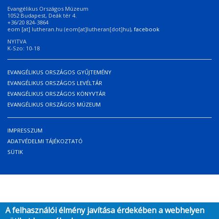
Evangélikus Országos Múzeum
1052 Budapest, Deák tér 4.
+36/20 824-3864
eom
[at]
lutheran.hu
(eom[at]lutheran[dot]hu)
,
facebook
NYITVA
K-Szo: 10-18
EVANGÉLIKUS ORSZÁGOS GYŰJTEMÉNY
EVANGÉLIKUS ORSZÁGOS LEVÉLTÁR
EVANGÉLIKUS ORSZÁGOS KÖNYVTÁR
EVANGÉLIKUS ORSZÁGOS MÚZEUM
IMPRESSZUM
Lábléc
ADATVÉDELMI TÁJÉKOZTATÓ
SÜTIK
A felhasználói élmény javítása érdekében a webhelyen