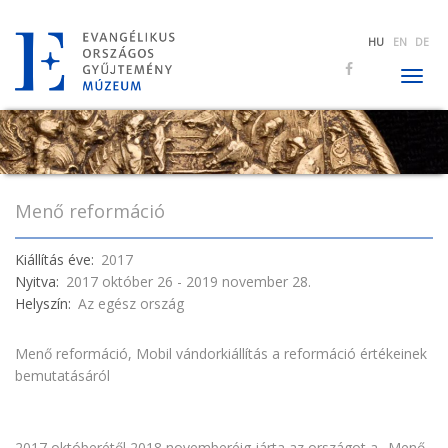
Ugrás
HU
EN
DE
a
tartalomra
Togg
navig
Menő reformáció
Kiállítás éve
2017
Nyitva
2017 október 26 - 2019 november 28.
Helyszín
Az egész ország
Menő reformáció, Mobil vándorkiállítás a reformáció értékeinek
bemutatásáról
2017 októberétől 2018 novemberéig járta az országot a „Menő