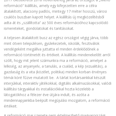
reformáció” kiállítás, amely egy kifejezetten erre a célra
átalakított, alacsony padlós, mintegy 17 méter hosszú, városi
csuklós buszban kapott helyet. A kiállítás új megközelítésből
adta át és „szállította” az 500 éves reformációhoz kapcsolódó
ismereteket, gondolatokat és tanításokat.
A teljesen átalakított busz az egész országot végig járva, több
mint ötven településen, gyülekezetek, iskolák, fesztiválok
vendégeként megállva juttatta el minden érdeklődőnek a
reformáció történetét és értékeit. A kiállítás mindenekelőtt arról
szólt, hogy mit jelent számunkra ma a reformáció, amelyet a
lelkiség, az anyanyelv, a tanulás, a család, a kép (vizualitás), a
gazdaság és a vita (közélet, politika) minden korban érvényes
témái köré fűzve mutatott be. A tárlat kortársainkkal készült
interjúkkal, interaktív játékokkal, digitális alkalmazásokkal, valódi
kiállítási tárgyakkal és installációkkal hozta közelebb a
látogatókhoz a félezer éve útjára indult, és azóta a
mindennapjainkba beépült megújulási mozgalom, a reformáció
értékeit.
A reformáció mai üzenete nem értelmezhető magyarországi