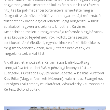
hagyományainak ismerete nélkül, ezért a busz külső része a
hitújítás kárpát-medencei történetével ismertette meg a
látogatót. A járművet körüljárva a magyarországi reformáció
történetének kronológiáját lehetett végig böngészni. A busz
ablakaiból negyven arc tekintett ki, Luther, Kálvin és
Melanchthon mellett a magyarországi reformáció egyházainak
jeles képviselői: fejedelmek, írók, költők, zeneszerzők,
politikusok. Az ő életükkel, egyházukhoz való kötődésükkel is
megismerkedhettek azok, akik „útitársaikká” váltak, és
megtekintették a kiállítást.
A kiállítást létrehozását a Reformációi Emlékbizottság
támogatása tette lehetővé. A pénzügyi lebonyolítást az
Evangélikus Országos Gyűjtemény végezte. A kiállítás kurátorai
Kiss Erika (Magyar Nemzeti Múzeum), valamint az Evangélikus
Országos Gyűjtemény munkatársai, Zászkaliczky Zsuzsanna és
Kertész Botond voltak.